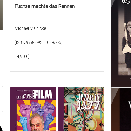
Fuchse machte das Rennen
Christi
Michael Meinicke:
(ISBN 9
(ISBN 978-3-933109-67-5,
14,90 €)
14,90 €)
Wo mei
Wolfgan