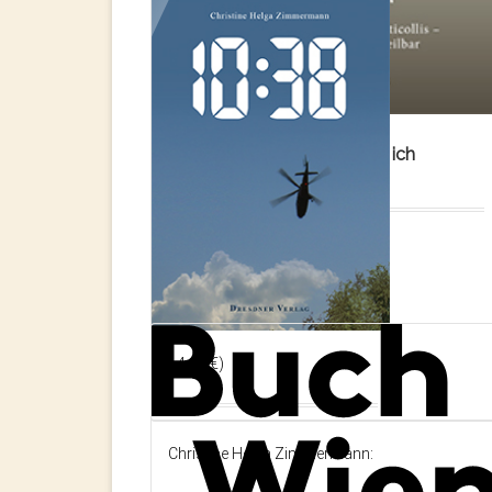
Fünf von Zehntausen … und ich
mittendrin
Iris Geißler:
(ISBN 978-3-933109-76-7,
14,80 €)
10:38
Christine Helga Zimmermann: