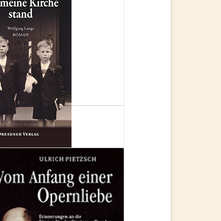
ne Lehmann:
78-3-933109-64-4,
ne Kirche stand
g Lange: