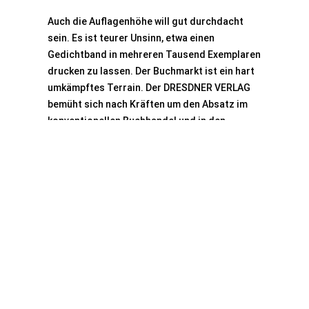
Auch die Auflagenhöhe will gut durchdacht
sein. Es ist teurer Unsinn, etwa einen
Gedichtband in mehreren Tausend Exemplaren
drucken zu lassen. Der Buchmarkt ist ein hart
umkämpftes Terrain. Der DRESDNER VERLAG
bemüht sich nach Kräften um den Absatz im
konventionellen Buchhandel und in den
bekannten Internet-Portalen. Bitte fragen
auch Sie sich, wie viele Exemplare Sie selbst im
privaten und beruflichen Kreis sowie bei
öffentlichen Auftritten verkaufen könnten.
Neben Ausstattung und Auflagenhöhe spielt
natürlich auch der Seitenumfang eine
wesentliche Rolle bei der Kalkulation. Ebenso
die Farbigkeit, mögliche Bilder oder die
Qualität der Manuskriptvorlage.