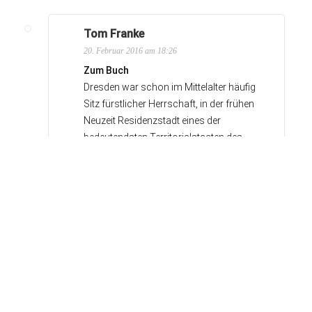
Tom Franke
20. Februar 2016 am 18:26
Zum Buch
Dresden war schon im Mittelalter häufig
Sitz fürstlicher Herrschaft, in der frühen
Neuzeit Residenzstadt eines der
bedeutendsten Territorialstaaten des
Heiligen Römischen Reiches Deutscher
Nation und seit Beginn des 19.
Jahrhunderts Hauptstadt eines der
führenden Bundesstaaten.
Warum hier bestimmte politische
Ereignisse überregionale Bedeutung
erlangten, erläutern die Autoren an gut
einem Dutzend Beispielen: am Aufenthalt
Karls IV. 1348/49 in der Dresdner Burg des
Markgrafen von Meißen etwa, der