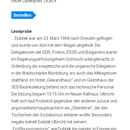
neuer Ladenpreis 14,80 €
Leseprobe
… Dubček war am 23. März 1968 nach Dresden geflogen
und wurde von dort mit dem Wagen abgeholt. Die
Delegationen der DDR, Polens, ČSSR und Bulgariens waren
im Regierungserholungsheim Gohrisch untergebracht, in
Grillenburg die sowjetische und die ungarische Delegation
in der Waldschänke Moritzburg, wo auch das Mittagessen
stattfand. Im Hotel „Gewandhaus“ und im Gästehaus der
SED-Bezirksleitung befand sich das technische Personal.
Die Sitzung begann 10.15 Uhr im Neuen Rathaus. Ulbricht
hielt sich laut Protokoll gegenüber den anderen zurück und
argumentierte hauptsächlich als „Oberlehrer“, der den
Tschechen den Sozialismus erklären wollte. Besonders
negativ behielt Dubček Ulbricht mit seinem
„Eröffnungssermon“, wie Dubček ihn nannte, in Erinnerung