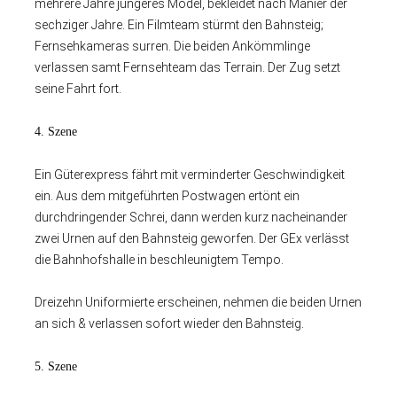
mehrere Jahre jüngeres Model, bekleidet nach Manier der
sechziger Jahre. Ein Filmteam stürmt den Bahnsteig;
Fernsehkameras surren. Die beiden Ankömmlinge
verlassen samt Fernsehteam das Terrain. Der Zug setzt
seine Fahrt fort.
4. Szene
Ein Güterexpress fährt mit verminderter Geschwindigkeit
ein. Aus dem mitgeführten Postwagen ertönt ein
durchdringender Schrei, dann werden kurz nacheinander
zwei Urnen auf den Bahnsteig geworfen. Der GEx verlässt
die Bahnhofshalle in beschleunigtem Tempo.
Dreizehn Uniformierte erscheinen, nehmen die beiden Urnen
an sich & verlassen sofort wieder den Bahnsteig.
5. Szene