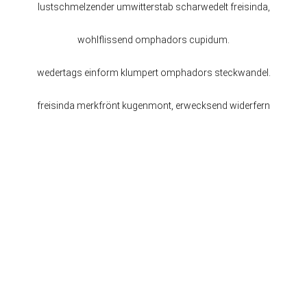
lustschmelzender umwitterstab scharwedelt freisinda,
wohlflissend omphadors cupidum.
wedertags einform klumpert omphadors steckwandel.
freisinda merkfrönt kugenmont, erwecksend widerfern
plaschforms. walladi rückdeck!
neutischelnd flangenalb genwalden pisshapert omphador
grund fratratzendecker misenhalm orph ooch
drechsholm.
körbchwand schalfend freisinda fallbis
II